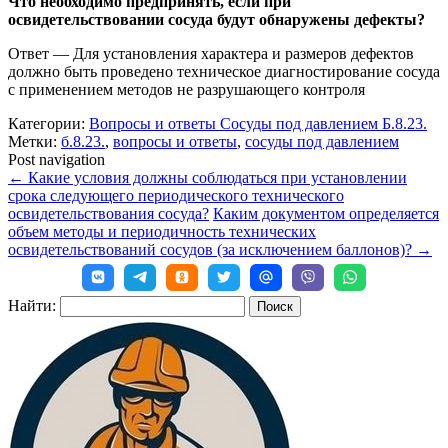
Что необходимо предпринять, если при
освидетельствовании сосуда будут обнаружены дефекты?
Ответ — Для установления характера и размеров дефектов
должно быть проведено техническое диагностирование сосуда
с применением методов не разрушающего контроля
Категории:
Вопросы и ответы Сосуды под давлением Б.8.23.
Метки:
б.8.23.
,
вопросы и ответы
,
сосуды под давлением
Post navigation
←
Какие условия должны соблюдаться при установлении
срока следующего периодического технического
освидетельствования сосуда?
Каким документом определяется
объем методы и периодичность технических
освидетельствований сосудов (за исключением баллонов)?
→
Найти: