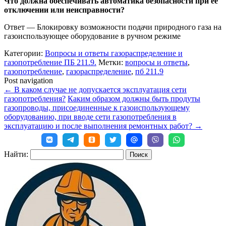
Что должна обеспечивать автоматика безопасности при ее
отключении или неисправности?
Ответ
—
Блокировку возможности подачи природного газа на
газоиспользующее оборудование в ручном режиме
Категории:
Вопросы и ответы газораспределение и
газопотребление ПБ 211.9.
Метки:
вопросы и ответы
,
газопотребление
,
газораспределение
,
пб 211.9
Post navigation
←
В каком случае не допускается эксплуатация сети
газопотребления?
Каким образом должны быть продуты
газопроводы, присоединенные к газоиспользующему
оборудованию, при вводе сети газопотребления в
эксплуатацию и после выполнения ремонтных работ?
→
Найти: