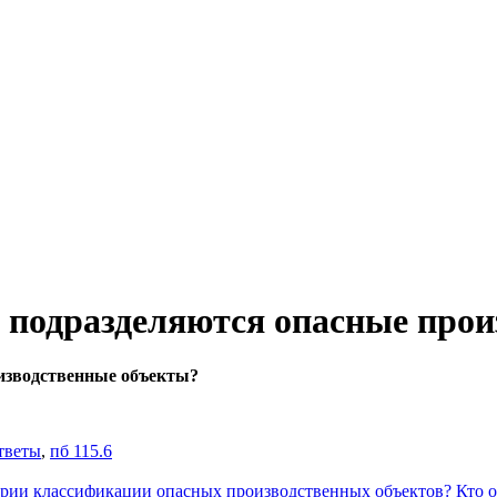
и подразделяются опасные про
оизводственные объекты?
тветы
,
пб 115.6
ерии классификации опасных производственных объектов?
Кто о