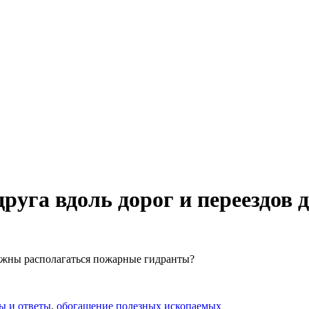
друга вдоль дорог и переездов
олжны располагаться пожарные гидранты?
ы и ответы
,
обогащение полезных ископаемых