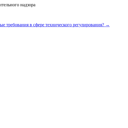
ительного надзора
ые требования в сфере технического регулирования?
→