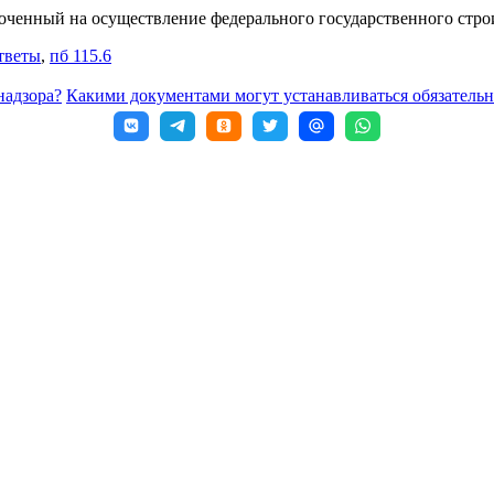
ченный на осуществление федерального государственного стро
тветы
,
пб 115.6
надзора?
Какими документами могут устанавливаться обязательн