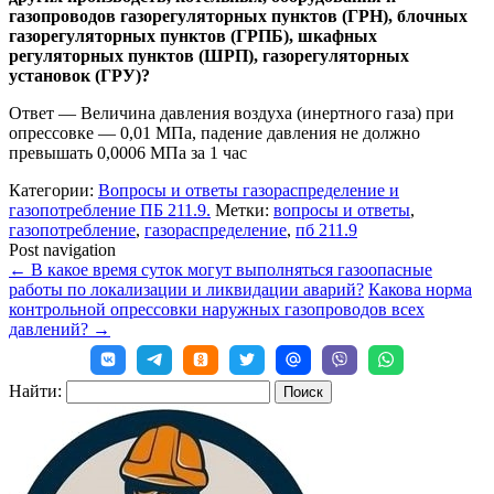
газопроводов газорегуляторных пунктов (ГРН), блочных
газорегуляторных пунктов (ГРПБ), шкафных
регуляторных пунктов (ШРП), газорегуляторных
установок (ГРУ)?
Ответ
—
Величина давления воздуха (инертного газа) при
опрессовке — 0,01 МПa, падение давления не должно
превышать 0,0006 МПа за 1 час
Категории:
Вопросы и ответы газораспределение и
газопотребление ПБ 211.9.
Метки:
вопросы и ответы
,
газопотребление
,
газораспределение
,
пб 211.9
Post navigation
←
В какое время суток могут выполняться газоопасные
работы по локализации и ликвидации аварий?
Какова норма
контрольной опрессовки наружных газопроводов всех
давлений?
→
Найти: