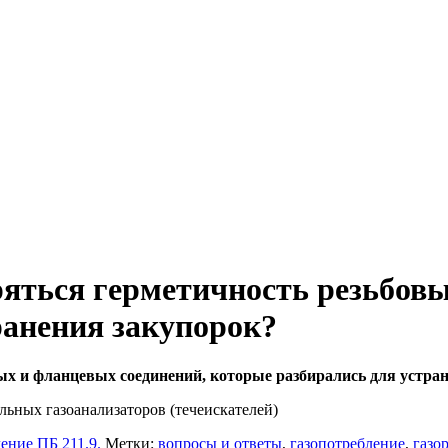
яться герметичность резьбовы
ранения закупорок?
ых и фланцевых соединений, которые разбирались для устра
ьных газоанализаторов (течеискателей)
ение ПБ 211.9.
Метки:
вопросы и ответы
,
газопотребление
,
газо