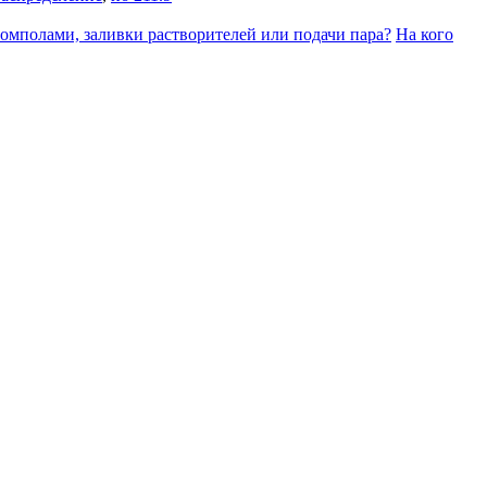
омполами, заливки растворителей или подачи пара?
На кого