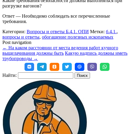
Какие требования безопасности должны выполняться при
разгрузке вагонов?
Ответ — Необходимо соблюдать все перечисленные
требования.
Категории:
Вопросы и ответы Б.4.1. ОПИ
Метки:
б.4.1.
,
вопросы и ответы
,
обогащение полезных ископаемых
Post navigation
←
На каком расстоянии от места ведения работ кучного
выщелачивания должны быть
Какую надпись должны иметь
трубопроводы
→
Найти: