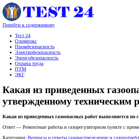
Перейти к содержимому
Тест 24
Олимпокс
Промбезопасность
Электробезопасность
Энергобезопасность
Охрана труда
ПТМ
ЭКГ
Какая из приведенных газооп
утвержденному техническим р
Какая из приведенных газоопасных работ выполняется по 
Ответ
—
Ремонтные работы в газорегуляторном пункте с приме
Категории:
Вопросы и ответы газораспределение и газопотребл