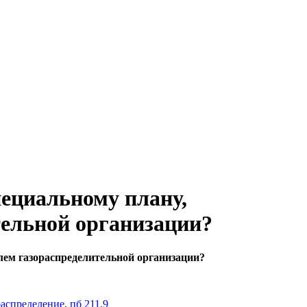
пециальному плану,
тельной организации?
лем газораспределительной организации?
распределение
,
пб 211.9