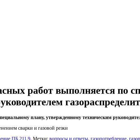
асных работ выполняется по с
уководителем газораспредели
специальному плану, утвержденному техническим руководите
нением сварки и газовой резки
ение ПБ 211.9.
Метки:
вопросы и ответы
,
газопотребление
,
газо