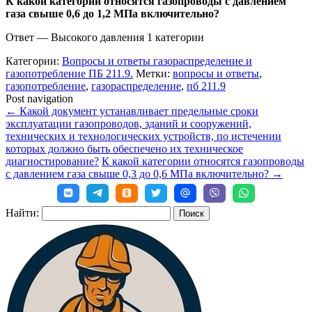
К какой категории относятся газопроводы с давлением
газа свыше 0,6 до 1,2 МПа включительно?
Ответ
—
Высокого давления 1 категории
Категории:
Вопросы и ответы газораспределение и
газопотребление ПБ 211.9.
Метки:
вопросы и ответы
,
газопотребление
,
газораспределение
,
пб 211.9
Post navigation
←
Какой документ устанавливает предельные сроки
эксплуатации газопроводов, зданий и сооружений,
технических и технологических устройств, по истечении
которых должно быть обеспечено их техническое
диагностирование?
К какой категории относятся газопроводы
с давлением газа свыше 0,3 до 0,6 МПа включительно?
→
Найти: