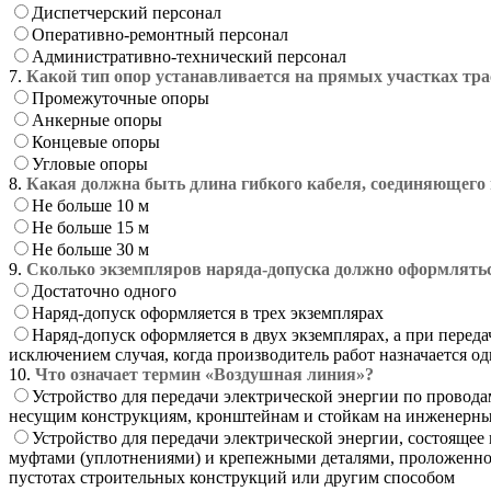
Диспетчерский персонал
Оперативно-ремонтный персонал
Административно-технический персонал
7.
Какой тип опор устанавливается на прямых участках тр
Промежуточные опоры
Анкерные опоры
Концевые опоры
Угловые опоры
8.
Какая должна быть длина гибкого кабеля, соединяющего
Не больше 10 м
Не больше 15 м
Не больше 30 м
9.
Сколько экземпляров наряда-допуска должно оформлять
Достаточно одного
Наряд-допуск оформляется в трех экземплярах
Наряд-допуск оформляется в двух экземплярах, а при перед
исключением случая, когда производитель работ назначается 
10.
Что означает термин «Воздушная линия»?
Устройство для передачи электрической энергии по провод
несущим конструкциям, кронштейнам и стойкам на инженерн
Устройство для передачи электрической энергии, состояще
муфтами (уплотнениями) и крепежными деталями, проложенное в
пустотах строительных конструкций или другим способом