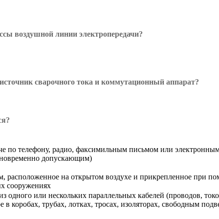
ассы воздушной линии электропередачи?
 источник сварочного тока и коммутационный аппарат?
ся?
аче по телефону, радио, факсимильным письмом или электронным
одновременно допускающим)
ам, расположенное на открытом воздухе и прикрепленное при 
ых сооружениях
е из одного или нескольких параллельных кабелей (проводов, т
 коробах, трубах, лотках, тросах, изоляторах, свободным подв