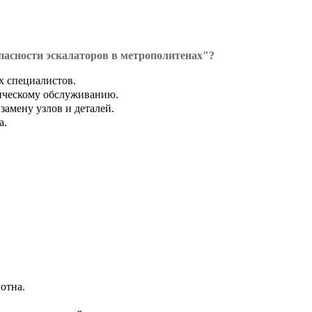
пасности эскалаторов в метрополитенах"?
х специалистов.
ническому обслуживанию.
замену узлов и деталей.
а.
отна.