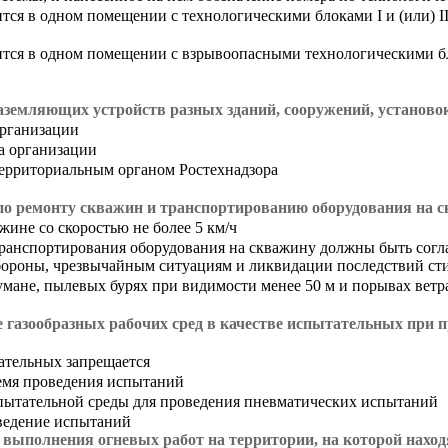
ся в одном помещении с технологическими блоками I и (или) II
ится в одном помещении с взрывоопасными технологическими б
заземляющих устройств разных зданий, сооружений, установ
организации
а организации
территориальным органом Ростехнадзора
по ремонту скважин и транспортированию оборудования на 
ине со скоростью не более 5 км/ч
ранспортирования оборудования на скважину должны быть согл
бороны, чрезвычайным ситуациям и ликвидации последствий ст
мане, пылевых бурях при видимости менее 50 м и порывах ветра
е газообразных рабочих сред в качестве испытательных при
тательных запрещается
емя проведения испытаний
пытательной среды для проведения пневматических испытаний
оведение испытаний
 выполнения огневых работ на территории, на которой нах