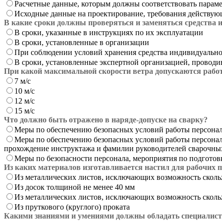
Расчетные данные, которым должны соответствовать парам
Исходные данные на проектирование, требования действую
В какие сроки должны проверяться и заменяться средства
В сроки, указанные в инструкциях по их эксплуатации
В сроки, установленные в организации
При соблюдении условий хранения средства индивидуальной
В сроки, установленные экспертной организацией, провод
При какой максимальной скорости ветра допускаются работ
7 м/с
10 м/с
12 м/с
15 м/с
Что должно быть отражено в наряде-допуске на сварку?
Меры по обеспечению безопасных условий работы персонал
Меры по обеспечению безопасных условий работы персонала
прохождение инструктажа и фамилии руководителей сварочны
Меры по безопасности персонала, мероприятия по подготов
Из каких материалов изготавливается настил для рабочих
Из металлических листов, исключающих возможность скол
Из досок толщиной не менее 40 мм
Из металлических листов, исключающих возможность скольж
Из пруткового (круглого) проката
Какими знаниями и умениями должны обладать специалист