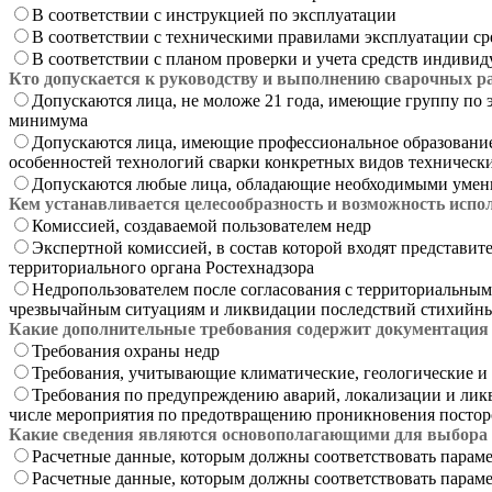
В соответствии с инструкцией по эксплуатации
В соответствии с техническими правилами эксплуатации с
В соответствии с планом проверки и учета средств индиви
Кто допускается к руководству и выполнению сварочных р
Допускаются лица, не моложе 21 года, имеющие группу по 
минимума
Допускаются лица, имеющие профессиональное образование
особенностей технологий сварки конкретных видов техническ
Допускаются любые лица, обладающие необходимыми умения
Кем устанавливается целесообразность и возможность исп
Комиссией, создаваемой пользователем недр
Экспертной комиссией, в состав которой входят представит
территориального органа Ростехнадзора
Недропользователем после согласования с территориальны
чрезвычайным ситуациям и ликвидации последствий стихийн
Какие дополнительные требования содержит документация
Требования охраны недр
Требования, учитывающие климатические, геологические и
Требования по предупреждению аварий, локализации и ликви
числе мероприятия по предотвращению проникновения постор
Какие сведения являются основополагающими для выбора о
Расчетные данные, которым должны соответствовать парам
Расчетные данные, которым должны соответствовать парам