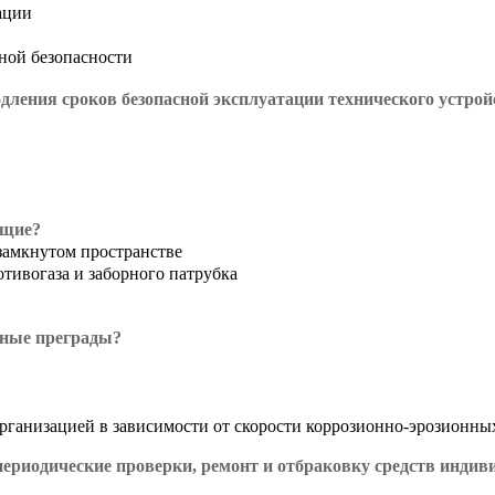
ации
ной безопасности
ления сроков безопасной эксплуатации технического устрой
ющие?
замкнутом пространстве
тивогаза и заборного патрубка
дные преграды?
ганизацией в зависимости от скорости коррозионно-эрозионных
периодические проверки, ремонт и отбраковку средств инди