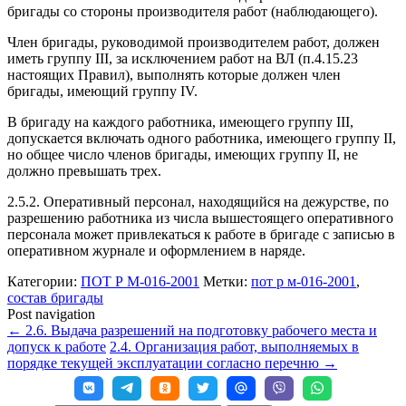
бригады со стороны производителя работ (наблюдающего).
Член бригады, руководимой производителем работ, должен
иметь группу III, за исключением работ на ВЛ (п.4.15.23
настоящих Правил), выполнять которые должен член
бригады, имеющий группу IV.
В бригаду на каждого работника, имеющего группу III,
допускается включать одного работника, имеющего группу II,
но общее число членов бригады, имеющих группу II, не
должно превышать трех.
2.5.2. Оперативный персонал, находящийся на дежурстве, по
разрешению работника из числа вышестоящего оперативного
персонала может привлекаться к работе в бригаде с записью в
оперативном журнале и оформлением в наряде.
Категории:
ПОТ Р М-016-2001
Метки:
пот р м-016-2001
,
состав бригады
Post navigation
←
2.6. Выдача разрешений на подготовку рабочего места и
допуск к работе
2.4. Организация работ, выполняемых в
порядке текущей эксплуатации согласно перечню
→