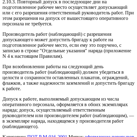
2.10.3. Повторный допуск в последующие дни на
подготовленное рабочее место осуществляет допускающий
или с его разрешения ответственный руководитель работ. При
этом разрешения на допуск от вышестоящего оперативного
персонала не требуется.
Производитель работ (наблюдающий) с разрешения
допускающего может допустить бригаду к работе на
подготовленное рабочее место, если ему это поручено, с
записью в строке "Отдельные указания" наряда (приложение
N 4 к настоящим Правилам).
При возобновлении работы на следующий день
производитель работ (наблюдающий) должен убедиться в
целости и сохранности оставленных плакатов, ограждений,
флажков, а также надежности заземлений и допустить бригаду
к работе.
Допуск к работе, выполняемый допускающим из числа
оперативного персонала, оформляется в обоих экземплярах
наряда; допуск, осуществляемый ответственным
руководителем или производителем работ (наблюдающим), —
в экземпляре наряда, находящемся у производителя работ
(наблюдающего).
Категории:
ПОТ Р М-016-2001
Метки:
оформление перерывов