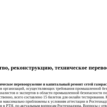
ство, реконструкцию, техническое пере
ническое перевооружение и капитальный ремонт сетей газора
в организаций, осуществляющих требования промышленной безоп
циалистов и экспертов в области промышленной безопасности п
ственно, всего составлено 15 билетов для онлайн тестирования.
ки максимально приближены к условиям аттестации в Ростехнадз
айн в РТН, по актуальным вопросам Ростехнадзора. Вопросы с от