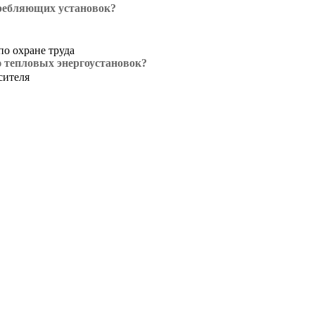
требляющих установок?
о охране труда
ю тепловых энергоустановок?
сителя