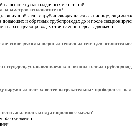
й на основе пусконаладочных испытаний
я параметров теплоносителя?
одающих и обратных трубопроводах перед секционирующими за
ы в подающих и обратных трубопроводах до и после секциониру
ния пара в трубопроводах ответвлений перед задвижкой
лические режимы водяных тепловых сетей для отопительног
а штуцеров, устанавливаемых в низших точках трубопровод
ку наружных поверхностей нагревательных приборов от пыли
ичность анализов эксплуатационного масла?
ом оборудовании
цией