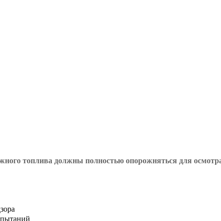
жного топлива должны полностью опорожняться для осмотра
зора
спытаний