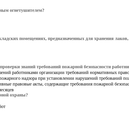
нным огнетушителем?
кладских помещениях, предназначенных для хранения лаков,
 проверки знаний требований пожарной безопасности работни
шений работниками организации требований нормативных право
пожарного надзора при установлении нарушений требований по
ивные правовые акты, содержащие требования пожарной безопа
месяцев
арной охраны?
бот