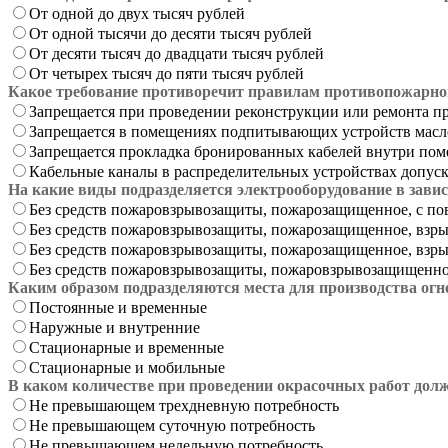
От одной до двух тысяч рублей
От одной тысячи до десяти тысяч рублей
От десяти тысяч до двадцати тысяч рублей
От четырех тысяч до пяти тысяч рублей
Какое требование противоречит правилам противопожарно
Запрещается при проведении реконструкции или ремонта п
Запрещается в помещениях подпитывающих устройств масло
Запрещается прокладка бронированных кабелей внутри пом
Кабельные каналы в распределительных устройствах допус
На какие виды подразделяется электрооборудование в зави
Без средств пожаровзрывозащиты, пожарозащищенное, с 
Без средств пожаровзрывозащиты, пожарозащищенное, вз
Без средств пожаровзрывозащиты, пожарозащищенное, вз
Без средств пожаровзрывозащиты, пожаровзрывозащищенн
Каким образом подразделяются места для производства огн
Постоянные и временные
Наружные и внутренние
Стационарные и временные
Стационарные и мобильные
В каком количестве при проведении окрасочных работ дол
Не превышающем трехдневную потребность
Не превышающем суточную потребность
Не превышающем недельную потребность