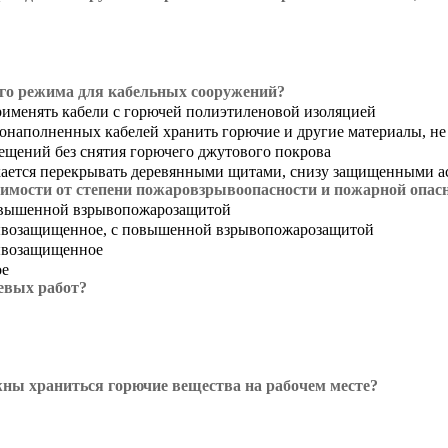
го режима для кабельных сооружений?
рименять кабели с горючей полиэтиленовой изоляцией
наполненных кабелей хранить горючие и другие материалы, не 
ещений без снятия горючего джутового покрова
кается перекрывать деревянными щитами, снизу защищенными а
симости от степени пожаровзрывоопасности и пожарной опас
повышенной взрывопожарозащитой
рывозащищенное, с повышенной взрывопожарозащитой
рывозащищенное
ое
евых работ?
жны храниться горючие вещества на рабочем месте?