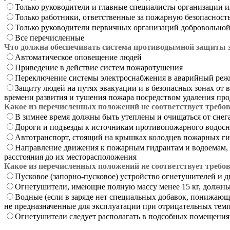
Только руководители и главные специалисты организации 
Только работники, ответственные за пожарную безопасност
Только руководители первичных организаций добровольно
Все перечисленные
Что должна обеспечивать система противодымной защиты з
Автоматическое оповещение людей
Приведение в действие систем пожаротушения
Переключение системы электроснабжения в аварийный ре
Защиту людей на путях эвакуации и в безопасных зонах от 
времени развития и тушения пожара посредством удаления про
Какое из перечисленных положений не соответствует треб
В зимнее время должны быть утеплены и очищаться от снега
Дороги и подъезды к источникам противопожарного водосн
Автотранспорт, стоящий на крышках колодцев пожарных ги
Направление движения к пожарным гидрантам и водоемам, 
расстояния до их месторасположения
Какое из перечисленных положений не соответствует треб
Пусковое (запорно-пусковое) устройство огнетушителей и
Огнетушители, имеющие полную массу менее 15 кг, должны б
Водные (если в заряде нет специальных добавок, понижаю
не предназначенные для эксплуатации при отрицательных темп
Огнетушители следует располагать в подсобных помещения