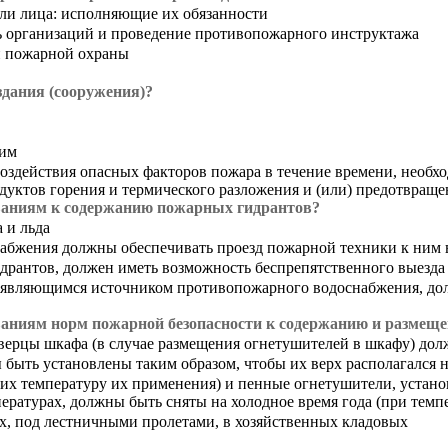
или лица: исполняющие их обязанности
ь организаций и проведение противопожарного инструктажа
й пожарной охраны
дания (сооружения)?
жим
воздействия опасных факторов пожара в течение времени, необхо
дуктов горения и термического разложения и (или) предотвраще
ованиям к содержанию пожарных гидрантов?
 и льда
абжения должны обеспечивать проезд пожарной техники к ним в
дрантов, должен иметь возможность беспрепятственного выезда
являющимся источником противопожарного водоснабжения, дол
ованиям норм пожарной безопасности к содержанию и размещ
 дверцы шкафа (в случае размещения огнетушителей в шкафу) д
ыть установлены таким образом, чтобы их верх располагался на
щих температуру их применения) и пенные огнетушители, уста
ературах, должны быть сняты на холодное время года (при темпе
х, под лестничными пролетами, в хозяйственных кладовых