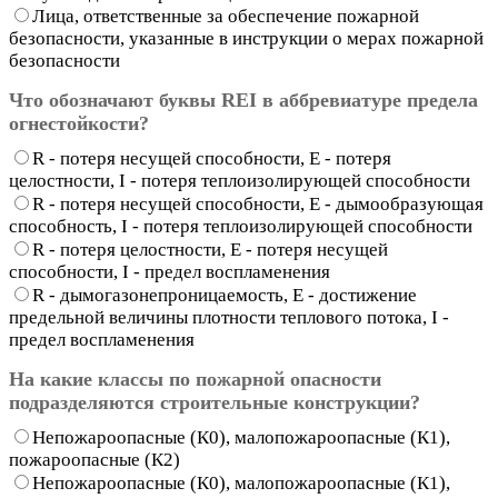
Лица, ответственные за обеспечение пожарной
безопасности, указанные в инструкции о мерах пожарной
безопасности
Что обозначают буквы REI в аббревиатуре предела
огнестойкости?
R - потеря несущей способности, E - потеря
целостности, I - потеря теплоизолирующей способности
R - потеря несущей способности, E - дымообразующая
способность, I - потеря теплоизолирующей способности
R - потеря целостности, E - потеря несущей
способности, I - предел воспламенения
R - дымогазонепроницаемость, E - достижение
предельной величины плотности теплового потока, I -
предел воспламенения
На какие классы по пожарной опасности
подразделяются строительные конструкции?
Непожароопасные (К0), малопожароопасные (К1),
пожароопасные (К2)
Непожароопасные (К0), малопожароопасные (К1),