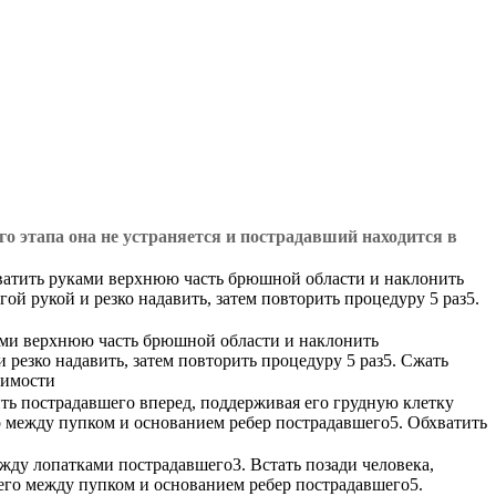
о этапа она не устраняется и пострадавший находится в
бхватить руками верхнюю часть брюшной области и наклонить
ой рукой и резко надавить, затем повторить процедуру 5 раз5.
ками верхнюю часть брюшной области и наклонить
 резко надавить, затем повторить процедуру 5 раз5. Сжать
димости
ть пострадавшего вперед, поддерживая его грудную клетку
о между пупком и основанием ребер пострадавшего5. Обхватить
жду лопатками пострадавшего3. Встать позади человека,
его между пупком и основанием ребер пострадавшего5.