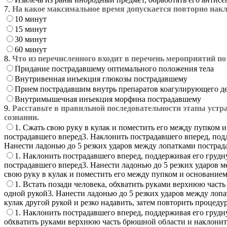
7.
На какое максимальное время допускается повторно на
10 минут
15 минут
30 минут
60 минут
8.
Что из перечисленного входит в перечень мероприятий п
Придание пострадавшему оптимального положения тела
Внутривенная инъекция глюкозы пострадавшему
Прием пострадавшим внутрь препаратов коагулирующего д
Внутримышечная инъекция морфина пострадавшему
9.
Расставьте в правильной последовательности этапы устра
сознании.
1. Сжать свою руку в кулак и поместить его между пупком 
пострадавшего вперед3. Наклонить пострадавшего вперед, подд
Нанести ладонью до 5 резких ударов между лопатками пострад
1. Наклонить пострадавшего вперед, поддерживая его грудн
пострадавшего вперед3. Нанести ладонью до 5 резких ударов м
свою руку в кулак и поместить его между пупком и основание
1. Встать позади человека, обхватить руками верхнюю част
одной рукой3. Нанести ладонью до 5 резких ударов между лоп
кулак другой рукой и резко надавить, затем повторить процеду
1. Наклонить пострадавшего вперед, поддерживая его грудн
обхватить руками верхнюю часть брюшной области и наклонить