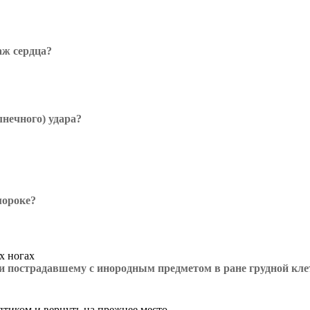
аж сердца?
лнечного) удара?
мороке?
х ногах
и пострадавшему с инородным предметом в ране грудной кле
птиком и вернуть на прежнее место