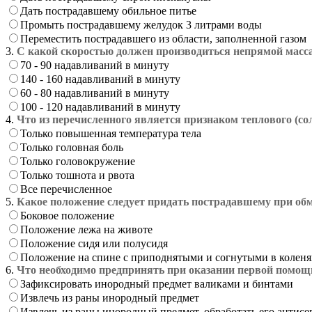
Дать пострадавшему обильное питье
Промыть пострадавшему желудок 3 литрами воды
Переместить пострадавшего из области, заполненной газом
3.
С какой скоростью должен производиться непрямой масс
70 - 90 надавливаний в минуту
140 - 160 надавливаний в минуту
60 - 80 надавливаний в минуту
100 - 120 надавливаний в минуту
4.
Что из перечисленного является признаком теплового (со
Только повышенная температура тела
Только головная боль
Только головокружение
Только тошнота и рвота
Все перечисленное
5.
Какое положение следует придать пострадавшему при об
Боковое положение
Положение лежа на животе
Положение сидя или полусидя
Положение на спине с приподнятыми и согнутыми в коленя
6.
Что необходимо предпринять при оказании первой помощ
Зафиксировать инородный предмет валиками и бинтами
Извлечь из раны инородный предмет
Извлечь из раны инородный предмет, обработать его антисе