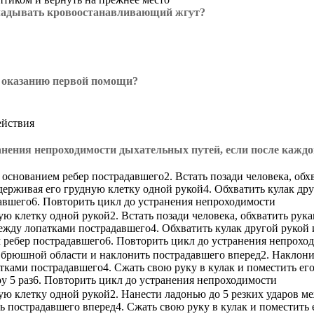
кладывать кровоостанавливающий жгут?
о оказанию первой помощи?
ействия
нения непроходимости дыхательных путей, если после каждог
и основанием ребер пострадавшего2. Встать позади человека, о
ерживая его грудную клетку одной рукой4. Обхватить кулак друг
авшего6. Повторить цикл до устранения непроходимости
ую клетку одной рукой2. Встать позади человека, обхватить ру
ежду лопатками пострадавшего4. Обхватить кулак другой рукой и
м ребер пострадавшего6. Повторить цикл до устранения непрохо
ь брюшной области и наклонить пострадавшего вперед2. Наклони
атками пострадавшего4. Сжать свою руку в кулак и поместить ег
ру 5 раз6. Повторить цикл до устранения непроходимости
ую клетку одной рукой2. Нанести ладонью до 5 резких ударов ме
 пострадавшего вперед4. Сжать свою руку в кулак и поместить 