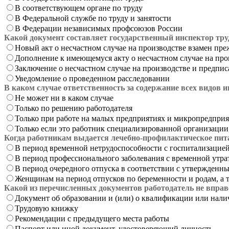
В соответствующем органе по труду
В Федеральной службе по труду и занятости
В Федерации независимых профсоюзов России
Какой документ составляет государственный инспектор тру
Новый акт о несчастном случае на производстве взамен пре
Дополнение к имеющемуся акту о несчастном случае на про
Заключение о несчастном случае на производстве и предпис
Уведомление о проведенном расследовании
В каком случае ответственность за содержание всех видов 
Не может ни в каком случае
Только по решению работодателя
Только при работе на малых предприятиях и микропредпри
Только если это работник специализированной организации,
Когда работникам выдается лечебно-профилактическое пита
В период временной нетрудоспособности с госпитализацие
В период профессионального заболевания с временной утра
В период очередного отпуска в соответствии с утвержденн
Женщинам на период отпусков по беременности и родам, а та
Какой из перечисленных документов работодатель не вправе
Документ об образовании и (или) о квалификации или нал
Трудовую книжку
Рекомендации с предыдущего места работы
Паспорт или иной документ, удостоверяющий личность