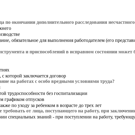
да по окончании дополнительного расследования несчастного
жнего
изводстве
ание, обязательное для выполнения работодателем (его представ
инструмента и приспособлений в исправном состоянии может 
ятиях
 с которой заключается договор
ние на работах с особо вредными условиями труда?
й
той трудоспособности без госпитализации
ым графиком отпусков
кже по уходу за ребенком в возрасте до трех лет
 требовать от лица, поступающего на работу, при заключени
ичии специальных знаний - при поступлении на работу, требую