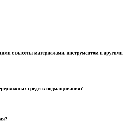
ющими с высоты материалами, инструментом и другими
 передвижных средств подмащивания?
ия?