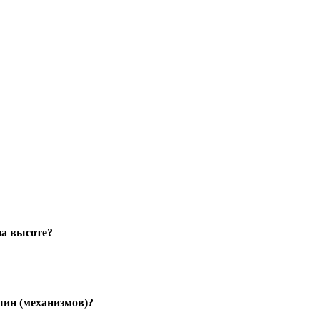
на высоте?
шин (механизмов)?