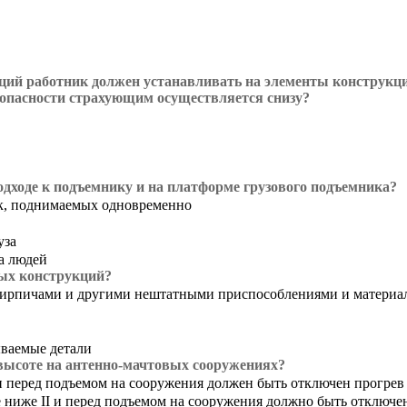
кций работник должен устанавливать на элементы конструкц
безопасности страхующим осуществляется снизу?
одходе к подъемнику и на платформе грузового подъемника?
ек, поднимаемых одновременно
уза
а людей
ных конструкций?
 кирпичами и другими нештатными приспособлениями и материа
ываемые детали
 высоте на антенно-мачтовых сооружениях?
и перед подъемом на сооружения должен быть отключен прогрев
 ниже II и перед подъемом на сооружения должно быть отключе