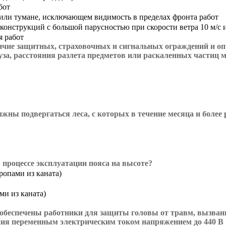
бот
 или тумане, исключающем видимость в пределах фронта работ
конструкций с большой парусностью при скорости ветра 10 м/с 
я работ
личие защитных, страховочных и сигнальных ограждений и о
за, расстояния разлета предметов или раскаленных частиц м
жны подвергаться леса, с которых в течение месяца и более 
в процессе эксплуатации пояса на высоте?
ропами из каната)
ми из каната)
беспечены работники для защиты головы от травм, вызван
ния переменным электрическим током напряжением до 440 В 