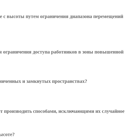
е с высоты путем ограничения диапазона перемещений
ля ограничения доступа работников в зоны повышенной
аниченных и замкнутых пространствах?
ет производить способами, исключающими их случайное
высоте?