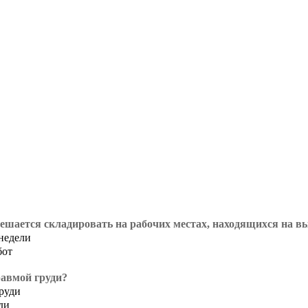
решается складировать на рабочих местах, находящихся на в
 недели
бот
равмой груди?
руди
ди