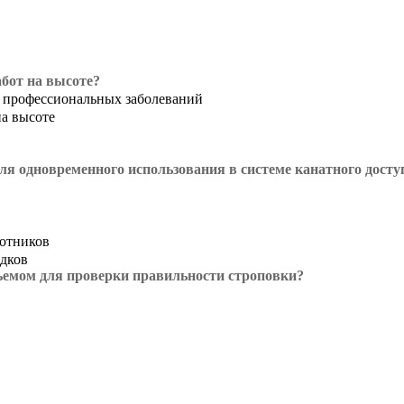
абот на высоте?
и профессиональных заболеваний
на высоте
ля одновременного использования в системе канатного доступ
ботников
адков
дъемом для проверки правильности строповки?