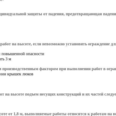
ндивидуальной защиты от падения, предотвращающая падени
работ на высоте, если невозможно установить ограждение д
ми повышенной опасности
ть 3 м
ым производственным фактором при выполнении работ в огр
ании крышек люков
т на высоте подъем несущих конструкций и их частей следу
соте от 1,8 м, выполняемые работы относятся к работам на 