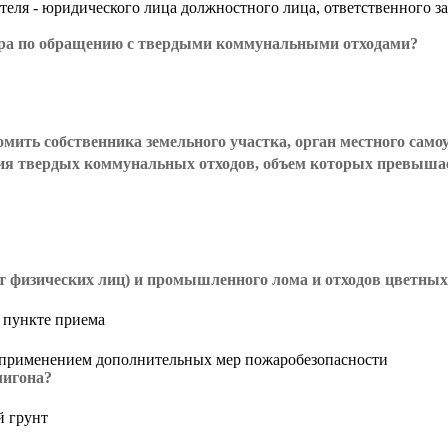
ля - юридического лица должностного лица, ответственного за д
тора по обращению с твердыми коммунальными отходами?
домить собственника земельного участка, орган местного са
ния твердых коммунальных отходов, объем которых превышае
от физических лиц) и промышленного лома и отходов цветны
а пункте приема
 с применением дополнительных мер пожаробезопасности
лигона?
й грунт