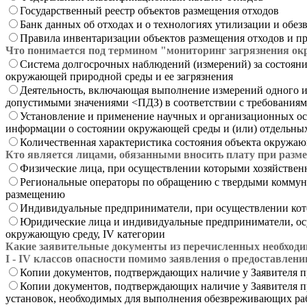
Государственный реестр объектов размещения отходов
Банк данных об отходах и о технологиях утилизации и обе
Правила инвентаризации объектов размещения отходов и пр
Что понимается под термином "мониторинг загрязнения ок
Система долгосрочных наблюдений (измерений) за состояни
окружающей природной среды и ее загрязнения
Деятельность, включающая выполнение измерений одного и
допустимыми значениями <ПДЗ) в соответствии с требованиям
Установление и применение научных и организационных осн
информации о состоянии окружающей среды и (или) отдельных 
Количественная характеристика состояния объекта окружа
Кто является лицами, обязанными вносить плату при раз
Физические лица, при осуществлении которыми хозяйственн
Региональные операторы по обращению с твердыми коммун
размещению
Индивидуальные предприниматели, при осуществлении кото
Юридические лица и индивидуальные предприниматели, осу
окружающую среду, IV категории
Какие заявительные документы из перечисленных необходи
I - IV классов опасности помимо заявления о предоставлен
Копии документов, подтверждающих наличие у Заявителя 
Копии документов, подтверждающих наличие у Заявителя пр
установок, необходимых для выполнения обезвреживающих ра