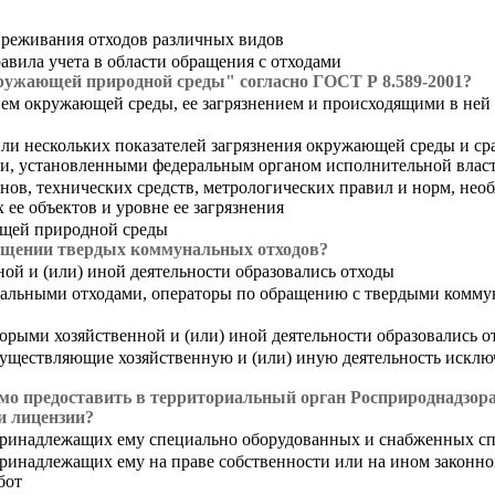
звреживания отходов различных видов
авила учета в области обращения с отходами
ружающей природной среды" согласно ГОСТ Р 8.589-2001?
ем окружающей среды, ее загрязнением и происходящими в ней 
ли нескольких показателей загрязнения окружающей среды и ср
и, установленными федеральным органом исполнительной власти
ов, технических средств, метрологических правил и норм, нео
ее объектов и уровне ее загрязнения
ющей природной среды
мещении твердых коммунальных отходов?
ой и (или) иной деятельности образовались отходы
альными отходами, операторы по обращению с твердыми коммун
рыми хозяйственной и (или) иной деятельности образовались о
ществляющие хозяйственную и (или) иную деятельность исключ
мо предоставить в территориальный орган Росприроднадзора
ии лицензии?
принадлежащих ему специально оборудованных и снабженных с
инадлежащих ему на праве собственности или на ином законном
бот