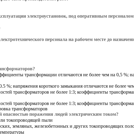
 эксплуатации электроустановок, под оперативным персонало
е
лектротехнического персонала на рабочем месте до назначен
рансформаторов?
ффициенты трансформации отличаются не более чем на 0,5 %; на
.5 %; напряжения короткого замыкания отличаются не более чем
тей трансформаторов не более 1:3; коэффициенты трансформаци
тей трансформаторов не более 1:3; коэффициенты трансформаци
ировка трансформаторов
 опасностью поражения людей электрическим током?
или токопроводящей пыли
ских, земляных, железобетонных и других токопроводящих пол
температуры