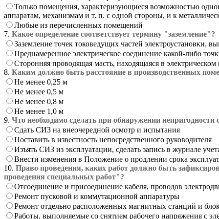
Только помещения, характеризующиеся возможностью однов
аппаратам, механизмам и т. п. с одной стороны, и к металлич
Любые из перечисленных помещений
7.
Какое определение соответствует термину "заземление"?
Заземление точек токоведущих частей электроустановки, в
Преднамеренное электрическое соединение какой-либо точк
Сторонняя проводящая масть, находящаяся в электрическом 
8.
Каким должно быть расстояние в производственных пом
Не менее 0,25 м
Не менее 0,5 м
Не менее 0,8 м
Не менее 1,0 м
9.
Что необходимо сделать при обнаружении непригодности 
Сдать СИЗ на внеочередной осмотр и испытания
Поставить в известность непосредственного руководителя
Изъять СИЗ из эксплуатации, сделать запись в журнале уче
Внести изменения в Положение о продлении срока эксплу
10.
Право проведения, каких работ должно быть зафиксиров
проведения специальных работ"?
Отсоединение и присоединение кабеля, проводов электрод
Ремонт пусковой и коммутационной аппаратуры
Ремонт отдельно расположенных магнитных станций и блок
Работы, выполняемые со снятием рабочего напряжения с эл