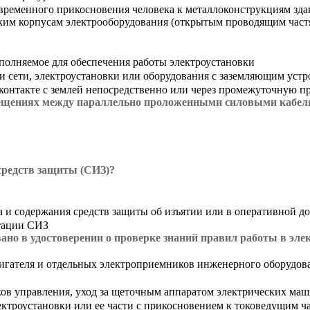
ременного прикосновения человека к металлоконструкциям зда
еским корпусам электрооборудования (открытым проводящим частя
ыполняемое для обеспечения работы электроустановки
и сети, электроустановки или оборудования с заземляющим уст
контакте с землей непосредственно или через промежуточную пр
ещениях между параллельно проложенными силовыми кабеля
средств защиты (СИЗ)?
та и содержания средств защиты об изъятии или в оперативной 
атации СИЗ
ано в удостоверении о проверке знаний правил работы в эле
вигателя и отдельных электроприемников инженерного оборудов
ов управления, уход за щеточным аппаратом электрических ма
ектроустановки или ее части с прикосновением к токоведущим 