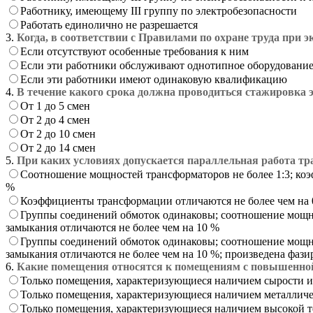
Работнику, имеющему III группу по электробезопасности
Работать единолично не разрешается
3.
Когда, в соответствии с Правилами по охране труда при
Если отсутствуют особенные требования к ним
Если эти работники обслуживают однотипное оборудовани
Если эти работники имеют одинаковую квалификацию
4.
В течение какого срока должна проводиться стажировка э
От 1 до 5 смен
От 2 до 4 смен
От 2 до 10 смен
От 2 до 14 смен
5.
При каких условиях допускается параллельная работа т
Соотношение мощностей трансформаторов не более 1:3; коэ
%
Коэффициенты трансформации отличаются не более чем на 0
Группы соединений обмоток одинаковы; соотношение мощнос
замыкания отличаются не более чем на 10 %
Группы соединений обмоток одинаковы; соотношение мощнос
замыкания отличаются не более чем на 10 %; произведена фаз
6.
Какие помещения относятся к помещениям с повышенной
Только помещения, характеризующиеся наличием сырости 
Только помещения, характеризующиеся наличием металличе
Только помещения, характеризующиеся наличием высокой 