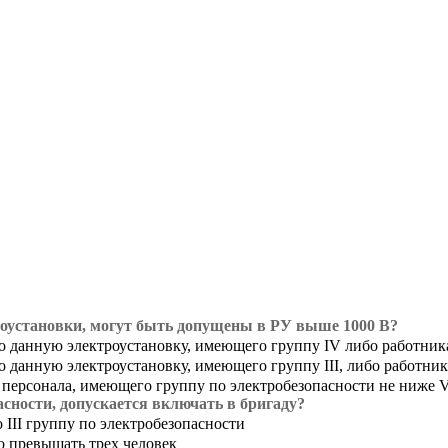
оустановки, могут быть допущены в РУ выше 1000 В?
 данную электроустановку, имеющего группу IV либо работник
 данную электроустановку, имеющего группу III, либо работни
 персонала, имеющего группу по электробезопасности не ниже 
сности, допускается включать в бригаду?
III группу по электробезопасности
о превышать трех человек