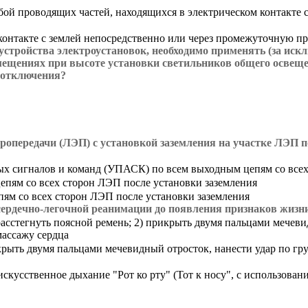
ой проводящих частей, находящихся в электрическом контакте 
контакте с землей непосредственно или через промежуточную пр
устройства электроустановок, необходимо применять (за иск
ещениях при высоте установки светильников общего освеще
 отключения?
ропередачи (ЛЭП) с установкой заземления на участке ЛЭП п
ых сигналов и команд (УПАСК) по всем выходным цепям со всех
пям со всех сторон ЛЭП после установки заземления
м со всех сторон ЛЭП после установки заземления
рдечно-легочной реанимации до появления признаков жизни (
сстегнуть поясной ремень; 2) прикрыть двумя пальцами мечевидн
массажу сердца
икрыть двумя пальцами мечевидный отросток, нанести удар по гру
искусственное дыхание "Рот ко рту" (Тот к носу", с использова