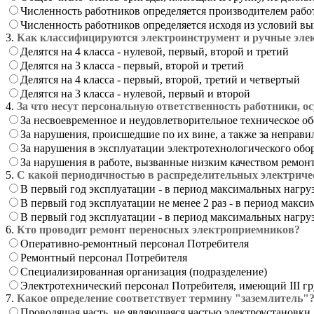
Численность работников определяется производителем рабо
Численность работников определяется исходя из условий в
3.
Как классифицируются электроинструмент и ручные эле
Делятся на 4 класса - нулевой, первый, второй и третий
Делятся на 3 класса - первый, второй и третий
Делятся на 4 класса - первый, второй, третий и четвертый
Делятся на 3 класса - нулевой, первый и второй
4.
За что несут персональную ответственность работники,
За несвоевременное и неудовлетворительное техническое о
За нарушения, происшедшие по их вине, а также за неправ
За нарушения в эксплуатации электротехнологического обо
За нарушения в работе, вызванные низким качеством ремон
5.
С какой периодичностью в распределительных электриче
В первый год эксплуатации - в период максимальных нагруз
В первый год эксплуатации не менее 2 раз - в период макс
В первый год эксплуатации - в период максимальных нагруз
6.
Кто проводит ремонт переносных электроприемников?
Оперативно-ремонтный персонал Потребителя
Ремонтный персонал Потребителя
Специализированная организация (подразделение)
Электротехнический персонал Потребителя, имеющий III гр
7.
Какое определение соответствует термину "заземлитель"
Проводящая часть, не являющаяся частью электроустановки