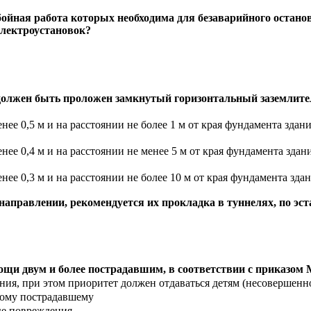
бойная работа которых необходима для безаварийного остано
электроустановок?
должен быть проложен замкнутый горизонтальный заземлител
нее 0,5 м и на расстоянии не более 1 м от края фундамента зда
нее 0,4 м и на расстоянии не менее 5 м от края фундамента зда
нее 0,3 м и на расстоянии не более 10 м от края фундамента зд
аправлении, рекомендуется их прокладка в туннелях, по эст
щи двум и более пострадавшим, в соответствии с приказом М
яния, при этом приоритет должен отдаваться детям (несовершен
ному пострадавшему
ые повреждения