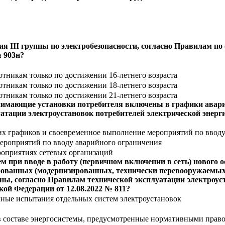
 III группы по электробезопасности, согласно Правилам по 
№ 903н?
ботникам только по достижении 16-летнего возраста
ботникам только по достижении 18-летнего возраста
ботникам только по достижении 21-летнего возраста
ринимающие установки потребителя включены в графики авар
уатации электроустановок потребителей электрической энер
их графиков и своевременное выполнение мероприятий по вводу
мероприятий по вводу аварийного ограничения
роприятиях сетевых организаций
при вводе в работу (первичном включении в сеть) нового о
ованных (модернизированных, технически перевооружаемых э
ены, согласно Правилам технической эксплуатации электроус
ой Федерации от 12.08.2022 № 811?
ные испытания отдельных систем электроустановок
 в составе энергосистемы, предусмотренные нормативными пра