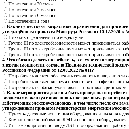
По истечении 30 суток
По истечении 3 месяцев
По истечении 6 месяцев
По истечении 1 года
3.
Какие существуют возрастные ограничения для присвоения
утверждённым приказом Минтруда России от 15.12.2020 г. 
Никаких ограничений по возрасту нет
Группа III по электробезопасности может присваиваться ра
Группа III по электробезопасности может присваиваться ра
Группа III по электробезопасности может присваиваться ра
4.
Что обязан сделать потребитель, в случае если энергоп
энергии (мощности), согласно Правилам технической экспл
Российской Федерации от 12.08.2022 № 811?
Потребитель должен обеспечить готовность к введению так
Потребитель должен вовремя предоставить графики своих 
Потребитель не обязан участвовать в противоаварийных ме
5.
Какие мероприятия должны быть проведены потребителем 
вводимых в эксплуатацию вновь построенных, реконструир
действующих электроустановках, в том числе после его зам
утвержденным приказом Министерства энергетики Российск
Приемо-сдаточные испытания оборудования и пусконаладоч
Комплексное опробование ЛЭП и основного оборудования
Иные мероприятия по вводу ЛЭП и оборудования в работу