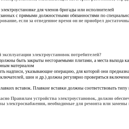
электроустановке для членов бригады или исполнителей
вязанных с прямыми должностными обязанностями по специальн
рование, если за отведенное время он не приобрел достаточ
й эксплуатации электроустановок потребителей?
олжны быть закрыты несгораемыми плитами, а места выхода кабе
рным материалом
ыть надписи, указывающие операцию, для которой они предназн
ключателей, шин и др.) должна регулярно проверяться включен
плавких вставок. Плавкие вставки должны соответствовать тип
асно Правилам устройства электроустановок, должно обеспе
вы электроснабжения, необходимые для ремонта или замены 