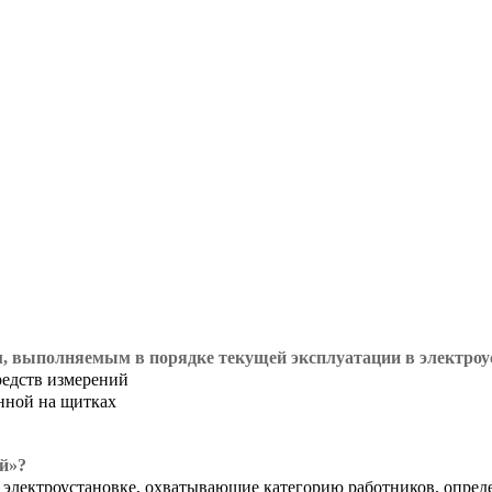
м, выполняемым в порядке текущей эксплуатации в электроу
редств измерений
нной на щитках
й»?
 электроустановке, охватывающие категорию работников, опред