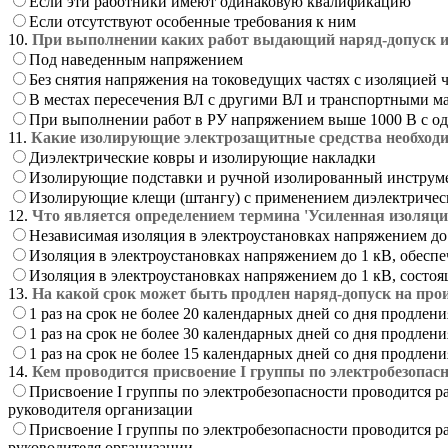
Если эти работники имеют одинаковую квалификацию
Если отсутствуют особенные требования к ним
10.
При выполнении каких работ выдающий наряд-допуск им
Под наведенным напряжением
Без снятия напряжения на токоведущих частях с изоляцией ч
В местах пересечения ВЛ с другими ВЛ и транспортными ма
При выполнении работ в РУ напряжением выше 1000 В с о
11.
Какие изолирующие электрозащитные средства необходи
Диэлектрические ковры и изолирующие накладки
Изолирующие подставки и ручной изолированный инструм
Изолирующие клещи (штангу) с применением диэлектрически
12.
Что является определением термина 'Усиленная изоляци
Независимая изоляция в электроустановках напряжением д
Изоляция в электроустановках напряжением до 1 кВ, обесп
Изоляция в электроустановках напряжением до 1 кВ, состо
13.
На какой срок может быть продлен наряд-допуск на прои
1 раз на срок не более 20 календарных дней со дня продлени
1 раз на срок не более 30 календарных дней со дня продлени
1 раз на срок не более 15 календарных дней со дня продлени
14.
Кем проводится присвоение I группы по электробезопас
Присвоение I группы по электробезопасности проводится р
руководителя организации
Присвоение I группы по электробезопасности проводится р
руководителя организации