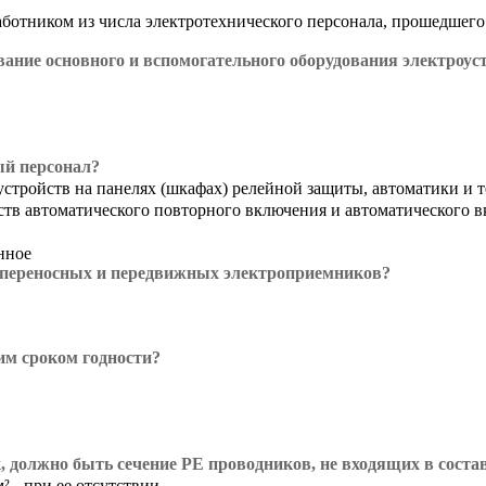
аботником из числа электротехнического персонала, прошедшего
ование основного и вспомогательного оборудования электроу
ый персонал?
стройств на панелях (шкафах) релейной защиты, автоматики и 
тв автоматического повторного включения и автоматического в
нное
а переносных и передвижных электроприемников?
им сроком годности?
, должно быть сечение РЕ проводников, не входящих в соста
² - при ее отсутствии