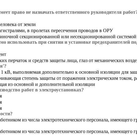
еет право не назначать ответственного руководителя работ
еловека от земли
гистралями, в пролетах пересечения проводов в ОРУ
диночной секционированной или несекционированной системой
мо использовать при снятии и установке предохранителей п
ент
х перчаток и средств защиты лица, глаз от механических возде
я'?
о 1 кВ, выполняемая дополнительно к основной изоляции для з
ечивающая степень защиты от поражения электрическим током, 
ящая из основной и дополнительной изоляции
зводство работ в электроустановках?
я
я
я
ности?
аботником из числа электротехнического персонала, имеющего г
аботником из числа электротехнического персонала, имеющего 