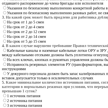
отдавшего распоряжение до члена бригады или исполнителя
Указания по безопасному выполнению конкретной работы в 
Указания по безопасному выполнению разовых работ, не с
3.
На какой срок может быть продлено для работника дубли
На срок от 1 до 5 смен
На срок от 2 до 4 смен
На срок от 2 до 12 смен
На срок от 2 до 14 смен
На срок от 5 до 15 смен
4.
В каком случае нарушено требование Правил техническо
Кабельные каналы и наземные кабельные лотки ОРУ и ЗРУ д
между кабельными отсеками должны быть уплотнены огнеупо
На всех ключах, кнопках и рукоятках управления должны б
Исправность резервных элементов РУ (трансформаторов, вы
инструкциями
У дежурного персонала должен быть запас калиброванных 
вставок допускается только в исключительных случаях
5.
Какое минимальное количество источников питания, согл
категории в нормальных режимах при условии, что переры
превышаю 1 суток?
1 источник питания
2 источника питания
3 источника питания