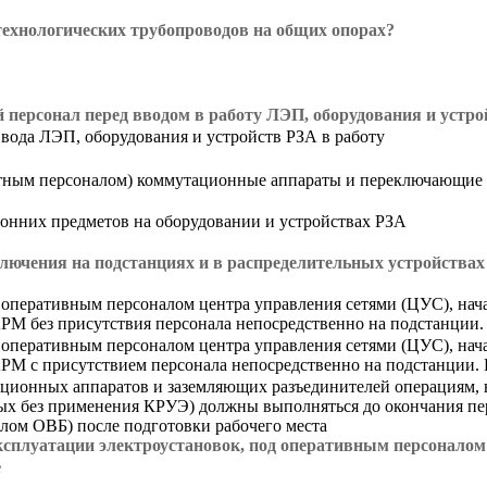
технологических трубопроводов на общих опорах?
й персонал перед вводом в работу ЛЭП, оборудования и устр
вода ЛЭП, оборудования и устройств РЗА в работу
нтным персоналом) коммутационные аппараты и переключающие 
ронних предметов на оборудовании и устройствах РЗА
ючения на подстанциях и в распределительных устройствах 
 оперативным персоналом центра управления сетями (ЦУС), на
РМ без присутствия персонала непосредственно на подстанции.
 оперативным персоналом центра управления сетями (ЦУС), на
АРМ с присутствием персонала непосредственно на подстанции.
ционных аппаратов и заземляющих разъединителей операциям, 
ных без применения КРУЭ) должны выполняться до окончания пе
ом ОВБ) после подготовки рабочего места
 эксплуатации электроустановок, под оперативным персонало
е