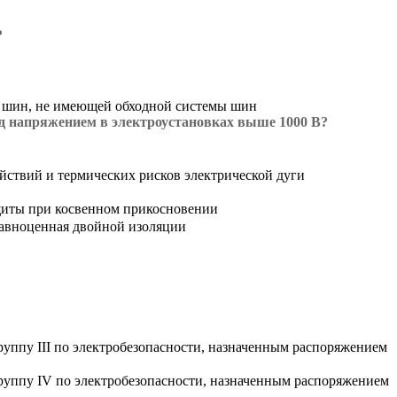
?
 шин, не имеющей обходной системы шин
од напряжением в электроустановках выше 1000 В?
йствий и термических рисков электрической дуги
ащиты при косвенном прикосновении
равноценная двойной изоляции
руппу III по электробезопасности, назначенным распоряжением
группу IV по электробезопасности, назначенным распоряжением