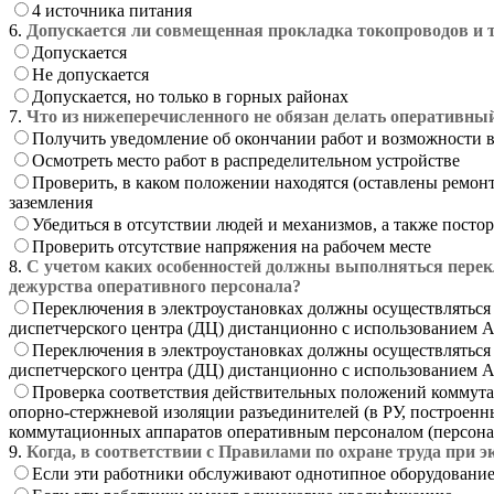
4 источника питания
6.
Допускается ли совмещенная прокладка токопроводов и 
Допускается
Не допускается
Допускается, но только в горных районах
7.
Что из нижеперечисленного не обязан делать оперативны
Получить уведомление об окончании работ и возможности в
Осмотреть место работ в распределительном устройстве
Проверить, в каком положении находятся (оставлены ремо
заземления
Убедиться в отсутствии людей и механизмов, а также посто
Проверить отсутствие напряжения на рабочем месте
8.
С учетом каких особенностей должны выполняться перекл
дежурства оперативного персонала?
Переключения в электроустановках должны осуществляться
диспетчерского центра (ДЦ) дистанционно с использованием А
Переключения в электроустановках должны осуществляться
диспетчерского центра (ДЦ) дистанционно с использованием 
Проверка соответствия действительных положений коммута
опорно-стержневой изоляции разъединителей (в РУ, построен
коммутационных аппаратов оперативным персоналом (персонал
9.
Когда, в соответствии с Правилами по охране труда при
Если эти работники обслуживают однотипное оборудовани