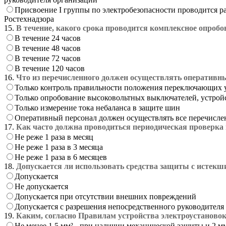
Присвоение I группы по электробезопасности проводится р
Ростехнадзора
15.
В течение, какого срока проводится комплексное опроб
В течение 24 часов
В течение 48 часов
В течение 72 часов
В течение 120 часов
16.
Что из перечисленного должен осуществлять оперативн
Только контроль правильности положения переключающих у
Только опробование высоковольтных выключателей, устройс
Только измерение тока небаланса в защите шин
Оперативный персонал должен осуществлять все перечисле
17.
Как часто должна проводиться периодическая проверк
Не реже 1 раза в месяц
Не реже 1 раза в 3 месяца
Не реже 1 раза в 6 месяцев
18.
Допускается ли использовать средства защиты с истекш
Допускается
Не допускается
Допускается при отсутствии внешних повреждений
Допускается с разрешения непосредственного руководителя
19.
Каким, согласно Правилам устройства электроустановок
Не менее 1,5 мм² - при наличии механической защиты и 2 мм