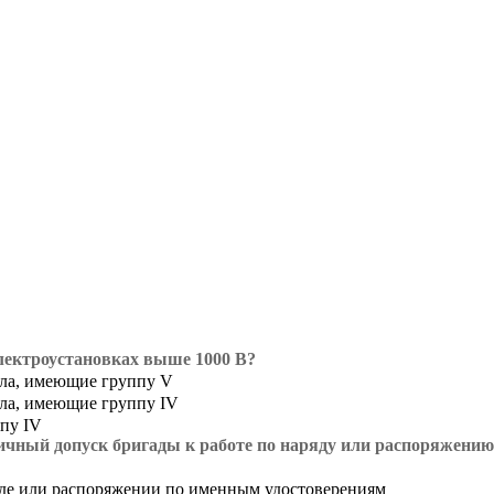
лектроустановках выше 1000 В?
ала, имеющие группу V
ала, имеющие группу IV
пу IV
чный допуск бригады к работе по наряду или распоряжению
ряде или распоряжении по именным удостоверениям