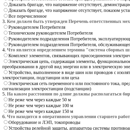
Доказать бригаде, что напряжение отсутствует, демонстрац
Доказать бригаде, что напряжение отсутствует, показом ус
Все перечисленное
3.
Кем должен быть утвержден Перечень ответственных мех
Руководителем Потребителя
Техническим руководителем Потребителя
Руководителем подразделения Потребителя, эксплуатирующ
Руководителем подразделения Потребителя, обслуживающе
4.
Что является определением термина "система сборных 
Комплект элементов, связывающих присоединения электрич
Электрическая цепь, содержащая элементы, функциональное 
преобразовании в другой вид энергии или в электрическую эн
Устройство, выполненное в виде шин или проводов с изоля
электростанции, подстанции или цеха
Электрическая сеть переменного или постоянного тока, пре
сигнализации электростанции (подстанции)
5.
На каком расстоянии по длине должны располагаться би
Не реже чем через каждые 50 м
Не реже чем через каждые 100 м
Не реже чем через каждые 150 м
6.
Что находится в оперативном управлении старшего работ
Оборудование и ЛЭП, токопроводы
Устройства релейной защиты, аппаратура системы противо