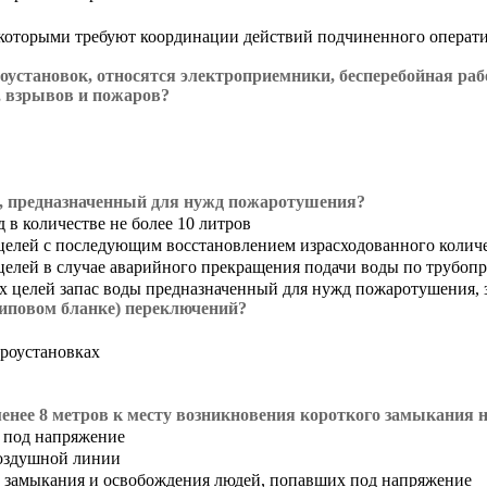
с которыми требуют координации действий подчиненного операт
оустановок, относятся электроприемники, бесперебойная раб
, взрывов и пожаров?
ы, предназначенный для нужд пожаротушения?
 в количестве не более 10 литров
 целей с последующим восстановлением израсходованного колич
 целей в случае аварийного прекращения подачи воды по трубоп
х целей запас воды предназначенный для нужд пожаротушения, 
типовом бланке) переключений?
троустановках
менее 8 метров к месту возникновения короткого замыкания 
 под напряжение
воздушной линии
 замыкания и освобождения людей, попавших под напряжение