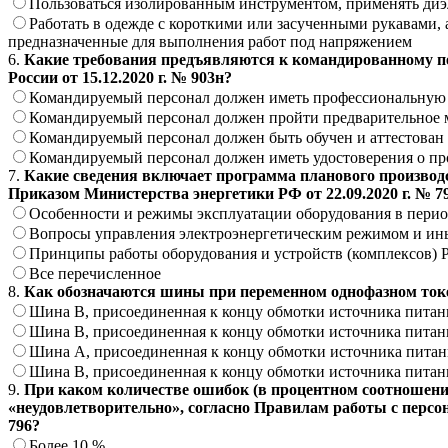
Пользоваться изолированным инструментом, применять диэ
Работать в одежде с короткими или засученными рукавами,
предназначенные для выполнения работ под напряжением
6.
Какие требования предъявляются к командированному пе
России от 15.12.2020 г. № 903н?
Командируемый персонал должен иметь профессиональную
Командируемый персонал должен пройти предварительное 
Командируемый персонал должен быть обучен и аттестован 
Командируемый персонал должен иметь удостоверения о про
7.
Какие сведения включает программа планового производ
Приказом Министерства энергетики РФ от 22.09.2020 г. № 7
Особенности и режимы эксплуатации оборудования в период
Вопросы управления электроэнергетическим режимом и ин
Принципы работы оборудования и устройств (комплексов) 
Все перечисленное
8.
Как обозначаются шины при переменном однофазном токе
Шина В, присоединенная к концу обмотки источника питани
Шина В, присоединенная к концу обмотки источника питани
Шина А, присоединенная к концу обмотки источника питани
Шина В, присоединенная к концу обмотки источника питани
9.
При каком количестве ошибок (в процентном соотношени
«неудовлетворительно», согласно Правилам работы с персо
796?
Более 10 %