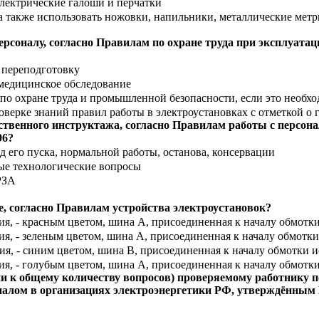
лектрические галоши и перчатки
 а также использовать ножовки, напильники, металлические мет
рсоналу, согласно Правилам по охране труда при эксплуата
 переподготовку
медицинское обследование
по охране труда и промышленной безопасности, если это необх
верке знаний правил работы в электроустановках с отметкой о 
ственного инструктажа, согласно Правилам работы с персон
96?
 его пуска, нормальной работы, останова, консервации
ые технологические вопросы
РЗА
, согласно Правилам устройства электроустановок?
я, - красным цветом, шина А, присоединенная к началу обмотк
я, - зеленым цветом, шина А, присоединенная к началу обмотки
я, - синим цветом, шина В, присоединенная к началу обмотки и
я, - голубым цветом, шина А, присоединенная к началу обмотки
и к общему количеству вопросов) проверяемому работнику п
налом в организациях электроэнергетики РФ, утверждённым 