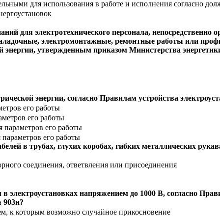
ательными для использования в работе и исполнения согласно д
нергоустановок
наний для электротехнического персонала, непосредственно
аладочные, электромонтажные, ремонтные работы или профи
й энергии, утвержденным приказом Министерства энергетики
ической энергии, согласно Правилам устройства электроус
метров его работы
аметров его работы
 параметров его работы
 параметров его работы
белей в трубах, глухих коробах, гибких металлических рука
орного соединения, ответвления или присоединения
в электроустановках напряжением до 1000 В, согласно Прави
№ 903н?
ем, к которым возможно случайное прикосновение