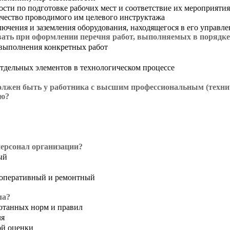
ости по подготовке рабочих мест и соответствие их мероприятия
качество проводимого им целевого инструктажа
лючения и заземления оборудования, находящегося в его управл
ать при оформлении перечня работ, выполняемых в порядке
 выполнения конкретных работ
отдельных элементов в технологическом процессе
лжен быть у работника с высшим профессиональным (технич
ую?
персонал организации?
ый
 оперативный и ремонтный
ла?
ботанных норм и правил
ля
ой оценки