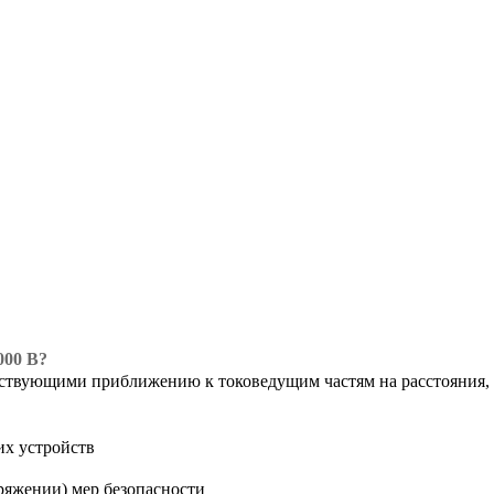
000 В?
тствующими приближению к токоведущим частям на расстояния,
их устройств
оряжении) мер безопасности