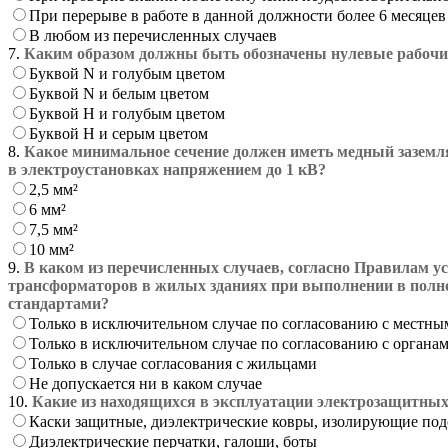
При перерыве в работе в данной должности более 6 месяцев
В любом из перечисленных случаев
7.
Каким образом должны быть обозначены нулевые рабочие
Буквой N и голубым цветом
Буквой N и белым цветом
Буквой Н и голубым цветом
Буквой Н и серым цветом
8.
Какое минимальное сечение должен иметь медный заземл
в электроустановках напряжением до 1 кВ?
2,5 мм²
6 мм²
7,5 мм²
10 мм²
9.
В каком из перечисленных случаев, согласно Правилам у
трансформаторов в жилых зданиях при выполнении в полно
стандартами?
Только в исключительном случае по согласованию с местны
Только в исключительном случае по согласованию с органам
Только в случае согласования с жильцами
Не допускается ни в каком случае
10.
Какие из находящихся в эксплуатации электрозащитных
Каски защитные, диэлектрические ковры, изолирующие подс
Диэлектрические перчатки, галоши, боты