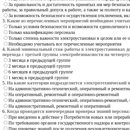
За правильность и достаточность принятых им мер безопасн
работы, за правильный допуск к работе, а также за полноту и 
За возможность безопасного осуществления отключения, вк
3.
Какие из перечисленных мероприятий необходимо учитыв
Только условия безопасности и возможности единоличного
Только квалификацию персонала
Только степень важности электроустановки в целом или ее 
Необходимо учитывать все перечисленные мероприятия
4.
Какой минимальный стаж работы в электроустановках до
перехода с третьей группы электробезопасности на четверт
3 месяца в предыдущей группе
2 месяца в предыдущей группе
6 месяцев в предыдущей группе
1 месяц в предыдущей группе
5.
На какие категории подразделяется электротехнический 
На административно-технический, оперативный и ремонтн
На оперативный, ремонтный и оперативно-ремонтный
На административно-технический, оперативно-ремонтный,
На административный, ремонтный и оперативный
6.
Когда проводится внеочередная проверка знаний персона
При введении в действие у Потребителя новых или перера
По требованию органов государственного надзора и контро
При проверке знаний после получения неудовлетворительн