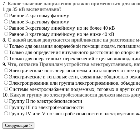
7.
Какое значение напряжения должно применяться для ис
1 до 35 кВ включительно?
Равное 2-кратному фазному
Равное 3-кратному фазному
Равное 3-кратному линейному, но не более 40 кВ
Равное 3-кратному линейному, но не ниже 40 кВ
8.
С какой целью допускается приближение на расстояние м
Только для оказания доврачебной помощи людям, попавшим
Только для определения визуального расстояния до опоры 
Только для оперативных переключений с целью ликвидации
9.
Что, согласно Правилам устройства электроустановок, н
Электрическая часть энергосистемы и питающиеся от нее п
Электрические и тепловые сети, связанные общностью режи
Электроприемник или группа электроприемников, объедин
Системы электроснабжения подземных, тяговых и других с
10.
Какую группу по электробезопасности должен иметь до
Группу II по электробезопасности
Группу III по электробезопасности
Группу IV или V по электробезопасности в электроустанов