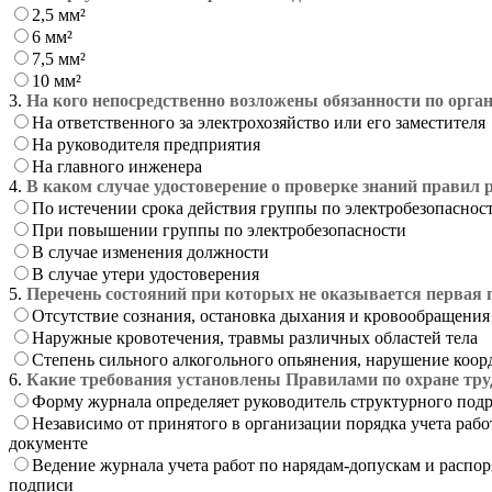
2,5 мм²
6 мм²
7,5 мм²
10 мм²
3.
На кого непосредственно возложены обязанности по орган
На ответственного за электрохозяйство или его заместителя
На руководителя предприятия
На главного инженера
4.
В каком случае удостоверение о проверке знаний правил 
По истечении срока действия группы по электробезопаснос
При повышении группы по электробезопасности
В случае изменения должности
В случае утери удостоверения
5.
Перечень состояний при которых не оказывается первая п
Отсутствие сознания, остановка дыхания и кровообращения
Наружные кровотечения, травмы различных областей тела
Степень сильного алкогольного опьянения, нарушение коо
6.
Какие требования установлены Правилами по охране тру
Форму журнала определяет руководитель структурного подр
Независимо от принятого в организации порядка учета рабо
документе
Ведение журнала учета работ по нарядам-допускам и распо
подписи