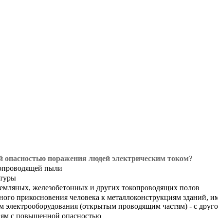
 опасностью поражения людей электрическим током?
копроводящей пыли
атуры
емляных, железобетонных и других токопроводящих полов
го прикосновения человека к металлоконструкциям зданий, им
ам электрооборудования (открытым проводящим частям) - с друг
иям с повышенной опасностью