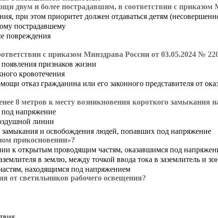
щи двум и более пострадавшим, в соответствии с приказом М
яния, при этом приоритет должен отдаваться детям (несовершен
ному пострадавшему
ые повреждения
оответствии с приказом Минздрава России от 03.05.2024 № 22
 появления признаков жизни
жного кровотечения
омощи отказ гражданина или его законного представителя от ок
енее 8 метров к месту возникновения короткого замыкания н
 под напряжение
воздушной линии
 замыкания и освобождения людей, попавших под напряжение
ном прикосновении»?
нии к открытым проводящим частям, оказавшимся под напряжен
аземлителя в землю, между точкой ввода тока в заземлитель и з
частям, находящимся под напряжением
я от светильников рабочего освещения?
ствия