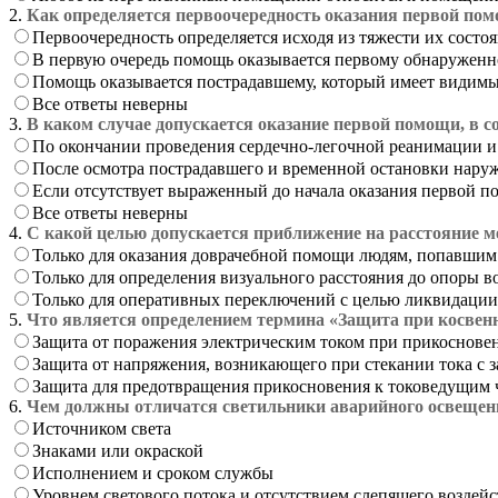
2.
Как определяется первоочередность оказания первой помо
Первоочередность определяется исходя из тяжести их состо
В первую очередь помощь оказывается первому обнаружен
Помощь оказывается пострадавшему, который имеет видим
Все ответы неверны
3.
В каком случае допускается оказание первой помощи, в с
По окончании проведения сердечно-легочной реанимации и
После осмотра пострадавшего и временной остановки нару
Если отсутствует выраженный до начала оказания первой п
Все ответы неверны
4.
С какой целью допускается приближение на расстояние м
Только для оказания доврачебной помощи людям, попавшим
Только для определения визуального расстояния до опоры 
Только для оперативных переключений с целью ликвидации
5.
Что является определением термина «Защита при косвен
Защита от поражения электрическим током при прикоснове
Защита от напряжения, возникающего при стекании тока с з
Защита для предотвращения прикосновения к токоведущим 
6.
Чем должны отличатся светильники аварийного освещени
Источником света
Знаками или окраской
Исполнением и сроком службы
Уровнем светового потока и отсутствием слепящего воздей