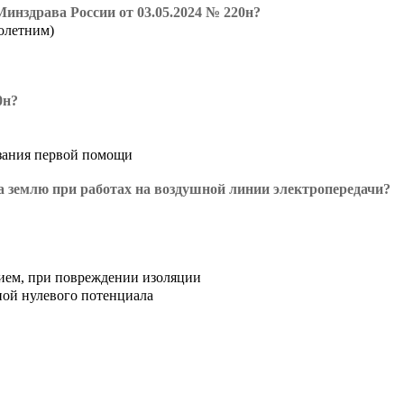
инздрава России от 03.05.2024 № 220н?
нолетним)
0н?
азания первой помощи
а землю при работах на воздушной линии электропередачи?
ием, при повреждении изоляции
оной нулевого потенциала