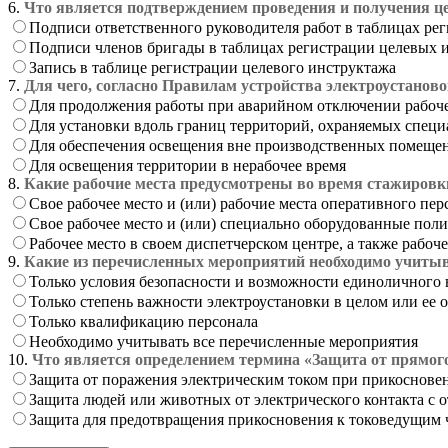
6.
Что является подтверждением проведения и получения ц
Подписи ответственного руководителя работ в таблицах ре
Подписи членов бригады в таблицах регистрации целевых 
Запись в таблице регистрации целевого инструктажа
7.
Для чего, согласно Правилам устройства электроустаново
Для продолжения работы при аварийном отключении рабоч
Для установки вдоль границ территорий, охраняемых спец
Для обеспечения освещения вне производственных помеще
Для освещения территории в нерабочее время
8.
Какие рабочие места предусмотрены во время стажировк
Свое рабочее место и (или) рабочие места оперативного п
Свое рабочее место и (или) специально оборудованные пол
Рабочее место в своем диспетчерском центре, а также рабо
9.
Какие из перечисленных мероприятий необходимо учитыв
Только условия безопасности и возможности единоличного
Только степень важности электроустановки в целом или ее 
Только квалификацию персонала
Необходимо учитывать все перечисленные мероприятия
10.
Что является определением термина «Защита от прямог
Защита от поражения электрическим током при прикоснове
Защита людей или животных от электрического контакта с
Защита для предотвращения прикосновения к токоведущим 