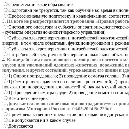
Среднетехническое образование
Подготовки не требуется, так как обучение во время выпо
Профессиональную подготовку и квалификацию, соответст
3.
На кого не распространяются требования «Правил работы
Системного оператора и субъекты оперативно-диспетчерско
- субъекты оперативно-диспетчерского управления)
Субъекты электроэнергетики и потребителей электрической
энергии, в том числе объектами, функционирующими в режим
Субъекты электроэнергетики и потребителей электрической
Потребителей электрической энергии и владельцев объект
4.
Какие действия оказывающего помощь не относятся к ме
укусов или ужаливаний ядовитых животных, поражений, в
излучения, и других состояний, угрожающих его жизни и здо
1) Опрос пострадавшего; 2) проведение осмотра головы; 3)
1) Осмотр пострадавшего на наличие кровотечений; 2) пре
повязок при повреждении конечностей; 4) накрыть сухой чисто
1) Проведение осмотра груди; 2) проведение осмотра спины;
Все ответы неверны
5.
Допускается ли оказание помощи пострадавшему в приня
с приказом Минздрава России от 03.05.2024 № 220н?
Прием лекарственных препаратов пострадавшим допускаетс
Не допускается ни в каком случае
Допускается