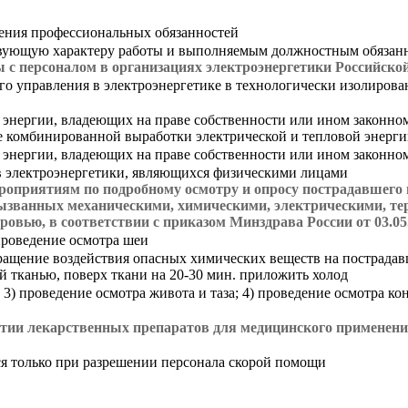
лнения профессиональных обязанностей
вующую характеру работы и выполняемым должностным обязан
 с персоналом в организациях электроэнергетики Российско
го управления в электроэнергетике в технологически изолирова
 энергии, владеющих на праве собственности или ином законно
е комбинированной выработки электрической и тепловой энерг
 энергии, владеющих на праве собственности или ином законном
ов электроэнергетики, являющихся физическими лицами
роприятиям по подробному осмотру и опросу пострадавшего 
ызванных механическими, химическими, электрическими, т
ровью, в соответствии с приказом Минздрава России от 03.05
 проведение осмотра шеи
кращение воздействия опасных химических веществ на пострада
й тканью, поверх ткани на 20-30 мин. приложить холод
 3) проведение осмотра живота и таза; 4) проведение осмотра ко
тии лекарственных препаратов для медицинского применения
я только при разрешении персонала скорой помощи