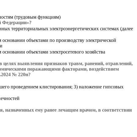
ностям (трудовым функциям)
й Федерации»?
нных территориальных электроэнергетических системах (далее
м основании объектами по производству электрической
ии
 основании объектами электросетевого хозяйства
в целях выявления признаков травм, ранений, отравлений,
ермическими поражающими факторами, воздействием
.2024 № 220н?
вшего проведением клистирования; 3) наложение гипсовых
нечностей
, назначенных ему ранее лечащим врачом, в соответствии