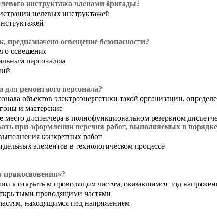
елевого инструктажа членами бригады?
гистрации целевых инструктажей
инструктажей
к, предназначено освещение безопасности?
его освещения
иальным персоналом
ний
и для ремонтного персонала?
ерсонала объектов электроэнергетики такой организации, опред
игоны и мастерские
чее место диспетчера в полнофункциональном резервном диспетче
ать при оформлении перечня работ, выполняемых в порядке
 выполнения конкретных работ
отдельных элементов в технологическом процессе
о прикосновения»?
нии к открытым проводящим частям, оказавшимся под напряжен
 открытыми проводящими частями
частям, находящимся под напряжением