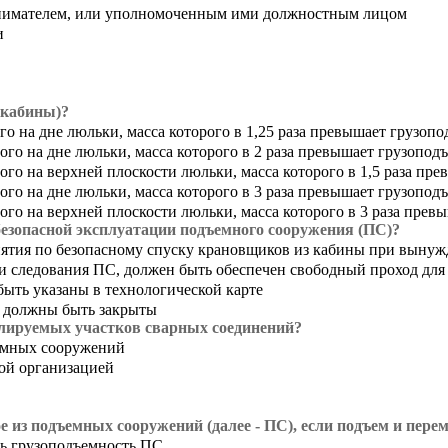
нимателем, или уполномоченным ими должностным лицом
и
(кабины)?
го на дне люльки, масса которого в 1,25 раза превышает грузоп
ого на дне люльки, масса которого в 2 раза превышает грузопод
ого на верхней плоскости люльки, масса которого в 1,5 раза пр
ого на дне люльки, масса которого в 3 раза превышает грузопод
ого на верхней плоскости люльки, масса которого в 3 раза пре
безопасной эксплуатации подъемного сооружения (ПС)?
ятия по безопасному спуску крановщиков из кабины при вынуж
ти следования ПС, должен быть обеспечен свободный проход дл
ыть указаны в технологической карте
, должны быть закрыты
олируемых участков сварных соединений?
ъемных сооружений
ой организацией
е из подъемных сооружений (далее - ПС), если подъем и пер
ть грузоподъемность ПС