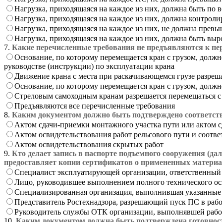
Нагрузка, приходящаяся на каждое из них, должна быть по
Нагрузка, приходящаяся на каждое из них, должна контро
Нагрузка, приходящаяся на каждое из них, не должна пре
Нагрузка, приходящаяся на каждое из них, должна быть вы
7.
Какие перечисленные требования не предъявляются к пе
Основание, по которому перемещается кран с грузом, должн
руководстве (инструкции) по эксплуатации крана
Движение крана с места при раскачивающемся грузе разреша
Основание, по которому перемещается кран с грузом, должн
Стреловым самоходным кранам разрешается перемещаться с
Предъявляются все перечисленные требования
8.
Каким документом должно быть подтверждено соответстви
Актом сдачи-приемки монтажного участка пути или актом с
Актом освидетельствования работ рельсового пути и соотв
Актом освидетельствования скрытых работ
9.
Кто делает запись в паспорте подъемного сооружения (да
предоставляет копии сертификатов о примененных матери
Специалист эксплуатирующей организации, ответственный 
Лицо, руководившее выполнением полного технического ос
Специализированная организация, выполнившая указанные
Представитель Ростехнадзора, разрешающий пуск ПС в раб
Руководитель службы ОТК организации, выполнявшей рабо
10.
Каким документом должна быть подтверждена готовность