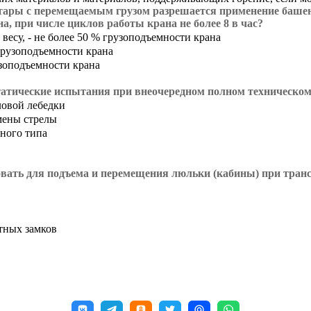
ары с перемещаемым грузом разрешается применение башенны
а, при числе циклов работы крана не более 8 в час?
весу, - не более 50 % грузоподъемности крана
 грузоподъемности крана
узоподъемности крана
статические испытания при внеочередном полном техническо
ловой лебедки
мены стрелы
ного типа
овать для подъема и перемещения люльки (кабины) при тран
тных замков