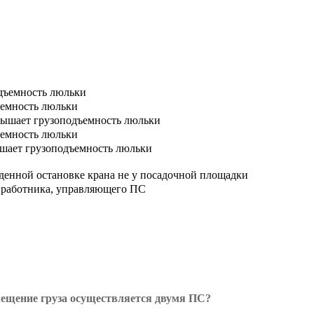
одъемность люльки
ъемность люльки
евышает грузоподъемность люльки
ъемность люльки
вышает грузоподъемность люльки
денной остановке крана не у посадочной площадки
я работника, управляющего ПС
емещение груза осуществляется двумя ПС?