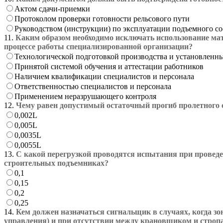
Актом сдачи-приемки
Протоколом проверки готовности рельсового пути
Руководством (инструкции) по эксплуатации подъемного с
11.
Каким образом необходимо исключать использование мат
процессе работы специализированной организации?
Технологической подготовкой производства и установлен
Принятой системой обучения и аттестации работников
Наличием квалификации специалистов и персонала
Ответственностью специалистов и персонала
Применением неразрушающего контроля
12.
Чему равен допустимый остаточный прогиб пролетного ст
0,002L
0,005L
0,0035L
0,0055L
13.
С какой перегрузкой проводятся испытания при проведе
строительных подъемниках?
0,1
0,15
0,2
0,25
14.
Кем должен назначаться сигнальщик в случаях, когда з
управления) и при отсутствии между крановщиком и строп