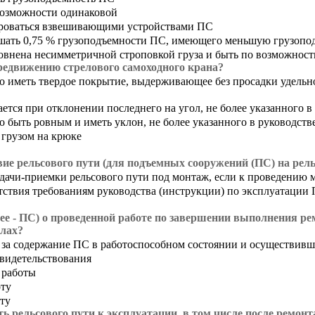
 возможности одинаковой
лироваться взвешивающими устройствами ПС
вышать 0,75 % грузоподъемности ПС, имеющего меньшую грузопо
ровнена несимметричной строповкой груза и быть по возможнос
редвижению стрелового самоходного крана?
о иметь твердое покрытие, выдерживающее без просадки удельно
ется при отклонении последнего на угол, не более указанного в
о быть ровным и иметь уклон, не более указанного в руководств
 грузом на крюке
е рельсового пути (для подъемных сооружений (ПС) на рель
дачи-приемки рельсового пути под монтаж, если к проведению 
етствия требованиям руководства (инструкции) по эксплуатации
лее - ПС) о проведенной работе по завершении выполнения р
алах?
за содержание ПС в работоспособном состоянии и осуществивш
видетельствования
 работы
оту
ту
 рельсового пути к эксплуатации, в том числе после ремонт