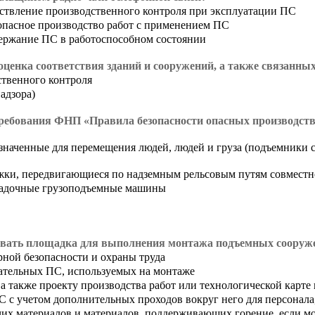
ствление производственного контроля при эксплуатации ПС
опасное производство работ с применением ПС
ержание ПС в работоспособном состоянии
оценка соответствия зданий и сооружений, а также связанны
ственного контроля
адзора)
ребования ФНП «Правила безопасности опасных производств
наченные для перемещения людей, людей и груза (подъемники с
ежки, передвигающиеся по надземным рельсовым путям совместн
осадочные грузоподъемные машины
вать площадка для выполнения монтажа подъемных сооруже
ной безопасности и охраны труда
ательных ПС, используемых на монтаже
а также проекту производства работ или технологической карте
 с учетом дополнительных проходов вокруг него для персонала,
чих материалов и материалов, поддерживающих горение, если м