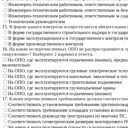
Инженерно-техническим работником, ответственным осуще
Инженерно-техническим работником, ответственным за без
Инженерно-техническим работником, ответственным за сод
Техническим руководителем
15.
В форме какого контроля осуществляется обязательная 
В форме государственного строительного надзора и государ
В форме эксплуатационного и государственного контроля (н
В форме производственного контроля
16.
На какие из перечисленных ОПО не распространяются т
сооружения»? Выберите 2 варианта ответа.
На ОПО, где эксплуатируются подъемники (вышки), предназ
включительно
На ОПО, где эксплуатируются грузовые электрические тел
На ОПО, где эксплуатируются напольные, завалочные и п
На ОПО, где эксплуатируются строительные подъемники
На ОПО, где эксплуатируются грузоподъемные краны
На ОПО, где эксплуатируются подъемники (вышки)
17.
Каким перечисленным требованиям должна соответство
Соответствовать установленным требованиям противопожар
Соответствовать требованиям площадки установки вспомог
Соответствовать руководству (инструкции) по монтажу ПС, 
Соответствовать геометрическим размерам монтируемого ПС
Не иметь в непосредственной близости складируемых горю