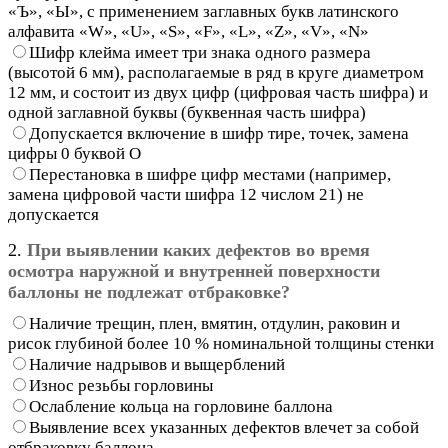
«Ъ», «Ы», с применением заглавных букв латинского
алфавита «W», «U», «S», «F», «L», «Z», «V», «N»
Шифр клейма имеет три знака одного размера
(высотой 6 мм), располагаемые в ряд в круге диаметром
12 мм, и состоит из двух цифр (цифровая часть шифра) и
одной заглавной буквы (буквенная часть шифра)
Допускается включение в шифр тире, точек, замена
цифры 0 буквой О
Перестановка в шифре цифр местами (например,
замена цифровой части шифра 12 числом 21) не
допускается
2.
При выявлении каких дефектов во время
осмотра наружной и внутренней поверхности
баллоны не подлежат отбраковке?
Наличие трещин, плен, вмятин, отдулин, раковин и
рисок глубиной более 10 % номинальной толщины стенки
Наличие надрывов и выщерблений
Износ резьбы горловины
Ослабление кольца на горловине баллона
Выявление всех указанных дефектов влечет за собой
отбраковку баллона