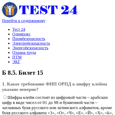
Перейти к содержимому
Тест 24
Олимпокс
Промбезопасность
Электробезопасность
Энергобезопасность
Охрана труда
ПТМ
ЭКГ
Б 8.5. Билет 15
1.
Какое требование ФНП ОРПД к шифру клейма
указано неверно?
Шифры клейм состоят из цифровой части – арабских
цифр в виде чисел от 01 до 98 и буквенной части –
заглавных букв русского или латинского алфавитов, кроме
букв русского алфавита «3», «О», «Ч», «Е», «Й», «X», «Ь»,