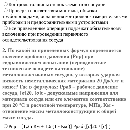
Контроль толщины стенок элементов сосудов
Проверка соответствия монтажа, обвязки
трубопроводами, оснащения контрольно-измерительными
приборами и предохранительными устройствами
Все приведенные операции подлежат обязательному
включению при проведении первичного
освидетельствования сосуда
2.
По какой из приведенных формул определяется
значение пробного давления (Рпр) при
гидравлическом испытании (периодическое
техническое освидетельствование)
металлопластиковых сосудов, у которых ударная
вязкость неметаллических материалов 20 Дж/см² и
менее?
Где в формулах: Рраб – рабочее давление
сосуда, [σ]20, [σ]t - допускаемые напряжения для
материала сосуда или его элементов соответственно
при 20 °С и расчетной температуре, МПа, Км -
отношение массы металлоконструкции к общей
массе сосуда.
Рпр = [1,25 Км + 1,6 (1 - Км )] Рраб ([σ]20 / [σ]t)