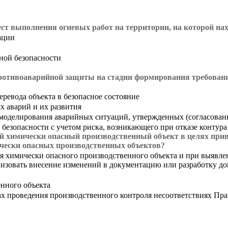
ст выполнения огневых работ на территории, на которой н
ации
ной безопасности
ротивоаварийной защиты на стадии формирования требован
ревода объекта в безопасное состояние
х аварий и их развития
моделирования аварийных ситуаций, утвержденных (согласован
 безопасности с учетом риска, возникающего при отказе контура
й химически опасный производственный объект в целях прив
чески опасных производственных объектов?
ия химически опасного производственного объекта и при выявл
низовать внесение изменений в документацию или разработку д
нного объекта
ах проведения производственного контроля несоответствиях Пр