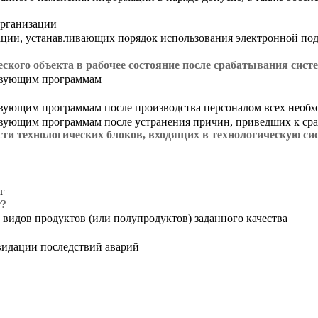
организации
ации, устанавливающих порядок использования электронной по
еского объекта в рабочее состояние после срабатывания си
ствующим программам
твующим программам после производства персоналом всех необ
ствующим программам после устранения причин, приведших к с
ти технологических блоков, входящих в технологическую си
г
т?
 видов продуктов (или полупродуктов) заданного качества
видации последствий аварий