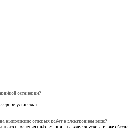
варийной остановки?
ссорной установки
на выполнение огневых работ в электронном виде?
ного изменения информации в наряде-допуске, а также обеспече