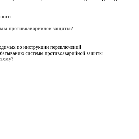
дписи
стемы противоаварийной защиты?
ходимых по инструкции переключений
рабатыванию системы противоаварийной защиты
стему?